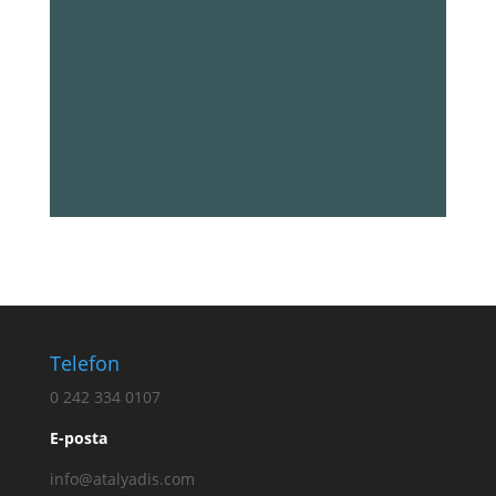
Telefon
0 242 334 0107
E-posta
info@atalyadis.com