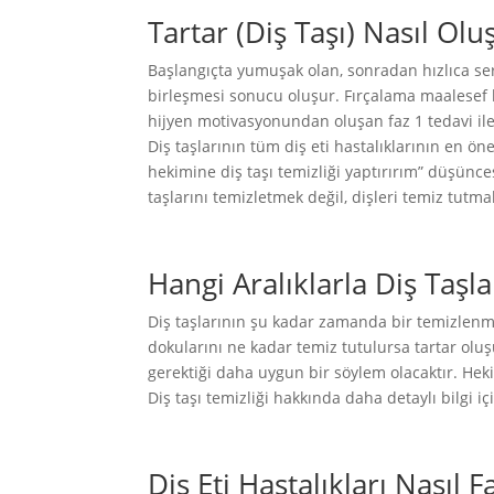
Tartar (Diş Taşı) Nasıl Olu
Başlangıçta yumuşak olan, sonradan hızlıca sert
birleşmesi sonucu oluşur. Fırçalama maalesef b
hijyen motivasyonundan oluşan faz 1 tedavi ile d
Diş taşlarının tüm diş eti hastalıklarının en 
hekimine diş taşı temizliği yaptırırım” düşünces
taşlarını temizletmek değil, dişleri temiz tutmak
Hangi Aralıklarla Diş Taşl
Diş taşlarının şu kadar zamanda bir temizlenme
dokularını ne kadar temiz tutulursa tartar oluş
gerektiği daha uygun bir söylem olacaktır. Hek
Diş taşı temizliği hakkında daha detaylı bilgi i
Diş Eti Hastalıkları Nasıl F