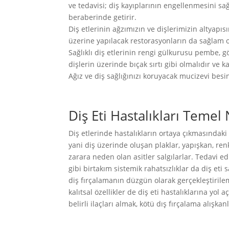
ve tedavisi; diş kayıplarının engellenmesini s
beraberinde getirir.
Diş etlerinin ağzımızın ve dişlerimizin altyapı
üzerine yapılacak restorasyonların da sağlam ol
Sağlıklı diş etlerinin rengi gülkurusu pembe, g
dişlerin üzerinde bıçak sırtı gibi olmalıdır ve 
Ağız ve diş sağlığınızı koruyacak mucizevi besin
Diş Eti Hastalıkları Temel
Diş etlerinde hastalıkların ortaya çıkmasında
yani diş üzerinde oluşan plaklar, yapışkan, renks
zarara neden olan asitler salgılarlar. Tedavi 
gibi birtakım sistemik rahatsızlıklar da diş eti 
diş fırçalamanın düzgün olarak gerçekleştiril
kalıtsal özellikler de diş eti hastalıklarına yol
belirli ilaçları almak, kötü dış fırçalama alışkanl