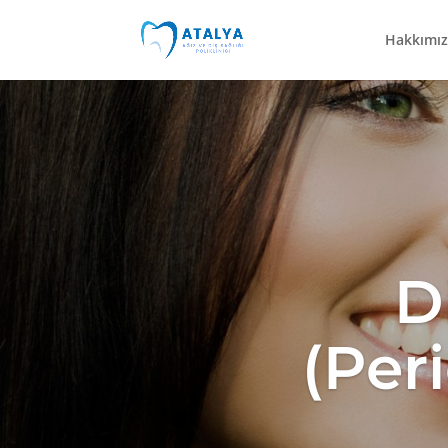
Hakkımı
D
(Per