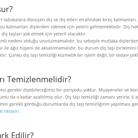
şur?
 tabakalara dönüşen diş ve diş etleri etrafındaki kireç katmanları, 
u katmanları dişlerden sökmek için yeterli gelmemektedir. Diş heki
iş taşları yok etmek için yeterli olacaktır.
önemli nedeni olduğu unutulmamalıdır, bu sebeple mutlaka dişlerden
i ile ağız hijyeni de aksatılmamalıdır, bu durum diş taşı birikimini
tır. Çünkü diş taşı temizliği kozmetik bir işlem değil, bir tedavi şekl
arı Temizlenmelidir?
si gerekir diyebileceğimiz bir periyodu yoktur. Muayeneler ve kontr
umu da o kadar azaltılmış olur. Diş taşı temizliği zamanı yerine, 6 
imin gerekli gördüğü durumlarda diş taşı temizliğinin yapılması ger
çin
tıklayın
.
ark Edilir?