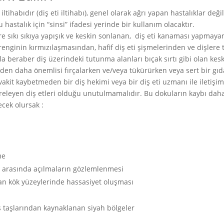
iltihabıdır (diş eti iltihabı), genel olarak ağrı yapan hastalıklar değil
hastalık için “sinsi” ifadesi yerinde bir kullanım olacaktır.
ere sıkı sıkıya yapışık ve keskin sonlanan, diş eti kanaması yapmayan
renginin kırmızılaşmasından, hafif diş eti şişmelerinden ve dişlere
la beraber diş üzerindeki tutunma alanları bıçak sırtı gibi olan ke
rden daha önemlisi fırçalarken ve/veya tükürürken veya sert bir gıda
vakit kaybetmeden bir diş hekimi veya bir diş eti uzmanı ile iletiş
vreleyen diş etleri olduğu unutulmamalıdır. Bu dokuların kaybı dah
yecek olursak :
me
r arasında açılmaların gözlemlenmesi
kan kök yüzeylerinde hassasiyet oluşması
iş taşlarından kaynaklanan siyah bölgeler