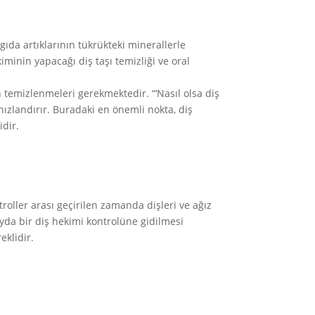
gıda artıklarının tükrükteki minerallerle
minin yapacağı diş taşı temizliği ve oral
 temizlenmeleri gerekmektedir. “‘Nasıl olsa diş
 hızlandırır. Buradaki en önemli nokta, diş
idir.
oller arası geçirilen zamanda dişleri ve ağız
ayda bir diş hekimi kontrolüne gidilmesi
eklidir.