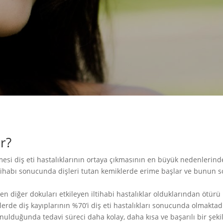
ir?
mesi diş eti hastalıklarının ortaya çıkmasının en büyük nedenlerind
 iltihabı sonucunda dişleri tutan kemiklerde erime başlar ve bunun 
kleyen diğer dokuları etkileyen iltihabi hastalıklar olduklarından ötü
lerde diş kayıplarının %70’i diş eti hastalıkları sonucunda olmaktad
nulduğunda tedavi süreci daha kolay, daha kısa ve başarılı bir şekil