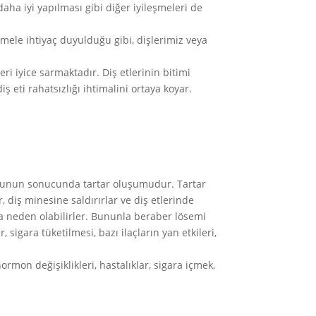
ha iyi yapılması gibi diğer iyileşmeleri de
emele ihtiyaç duyulduğu gibi, dişlerimiz veya
i iyice sarmaktadır. Diş etlerinin bitimi
ş eti rahatsızlığı ihtimalini ortaya koyar.
e bunun sonucunda tartar oluşumudur. Tartar
r, diş minesine saldırırlar ve diş etlerinde
na neden olabilirler. Bununla beraber lösemi
 sigara tüketilmesi, bazı ilaçların yan etkileri,
hormon değişiklikleri, hastalıklar, sigara içmek,