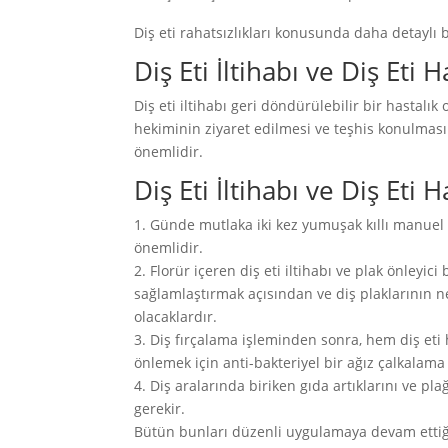
Diş eti rahatsızlıkları konusunda daha detaylı b
Diş Eti İltihabı ve Diş Eti
Diş eti iltihabı geri döndürülebilir bir hastalı
hekiminin ziyaret edilmesi ve teşhis konulması
önemlidir.
Diş Eti İltihabı ve Diş Eti
1. Günde mutlaka iki kez yumuşak kıllı manuel ve
önemlidir.
2. Florür içeren diş eti iltihabı ve plak önleyic
sağlamlaştırmak açısından ve diş plaklarının 
olacaklardır.
3. Diş fırçalama işleminden sonra, hem diş et
önlemek için anti-bakteriyel bir ağız çalkalama 
4. Diş aralarında biriken gıda artıklarını ve pl
gerekir.
Bütün bunları düzenli uygulamaya devam ettiğ