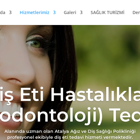
zda
Hizmetlerimiz
Galeri
SAĞLIK TURİZMİ
Den
iş Eti Hastalıkla
iodontoloji) Ted
Alanında uzman olan Atalya Ağız ve Diş Sağlığı Polikliniği
profesyonel ekibiyle diş eti tedavi hizmeti vermektedir.