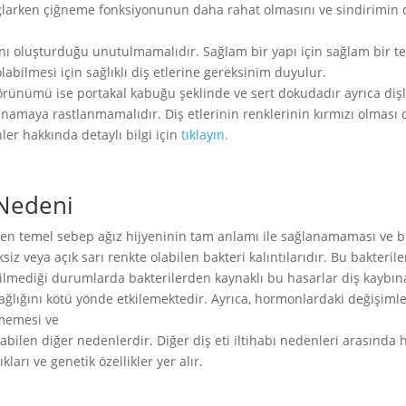
ağlarken çiğneme fonksiyonunun daha rahat olmasını ve sindirimin da
sını oluşturduğu unutulmamalıdır. Sağlam bir yapı için sağlam bir t
abilmesi için sağlıklı diş etlerine gereksinim duyulur.
örünümü ise portakal kabuğu şeklinde ve sert dokudadır ayrıca dişler
kanamaya rastlanmamalıdır. Diş etlerinin renklerinin kırmızı olması di
ler hakkında detaylı bilgi için
tıklayın.
 Nedeni
ki en temel sebep ağız hijyeninin tam anlamı ile sağlanamaması v
iz veya açık sarı renkte olabilen bakteri kalıntılarıdır. Bu bakterile
edilmediği durumlarda bakterilerden kaynaklı bu hasarlar diş kaybı
sağlığını kötü yönde etkilemektedir. Ayrıca, hormonlardaki değişimler,
ememesi ve
 açabilen diğer nedenlerdir. Diğer diş eti iltihabı nedenleri arasında 
ıkları ve genetik özellikler yer alır.