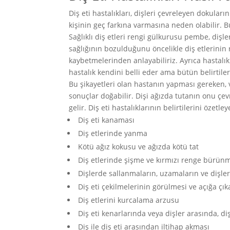
Diş eti hastalıkları, dişleri çevreleyen dokuların 
kişinin geç farkına varmasına neden olabilir. Bu 
Sağlıklı diş etleri rengi gülkurusu pembe, dişl
sağlığının bozulduğunu öncelikle diş etlerinin 
kaybetmelerinden anlayabiliriz. Ayrıca hastalık
hastalık kendini belli eder ama bütün belirtile
Bu şikayetleri olan hastanın yapması gereken, 
sonuçlar doğabilir. Dişi ağızda tutanın onu çe
gelir. Diş eti hastalıklarının belirtilerini özetle
Diş eti kanaması
Diş etlerinde yanma
Kötü ağız kokusu ve ağızda kötü tat
Diş etlerinde şişme ve kırmızı renge bürün
Dişlerde sallanmaların, uzamaların ve dişle
Diş eti çekilmelerinin görülmesi ve açığa çı
Diş etlerini kurcalama arzusu
Diş eti kenarlarında veya dişler arasında, d
Diş ile diş eti arasından iltihap akması